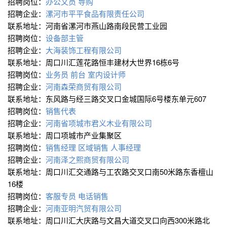
招聘岗位：
办公文员
导购
招聘企业：
漯河市平平食品有限责任公司
联系地址：河南省漯河市燕山路南段民营工业园
招聘岗位：
设备部主管
招聘企业：
大海装饰工程有限公司
联系地址：周口川汇莲花路恒丰建材大世界16栋6号
招聘岗位：
业务员
前台
室内设计师
招聘企业：
河南森荣商贸有限公司
联系地址：东风路与经三路交叉口金城国际6号楼东单元607
招聘岗位：
销售代表
招聘企业：
河南省项城市君义木业有限公司
联系地址：周口项城市产业集聚区
招聘岗位：
销售经理
区域销售
人事经理
招聘企业：
河南泽之熙商贸有限公司
联系地址：周口川汇交通路与工农路交叉口南50米路东香檀山
16楼
招聘岗位：
客服专员
电话销售
招聘企业：
河南亚明汽贸有限公司
联系地址：周口川汇大庆路与文昌大道交叉口向西300米路北