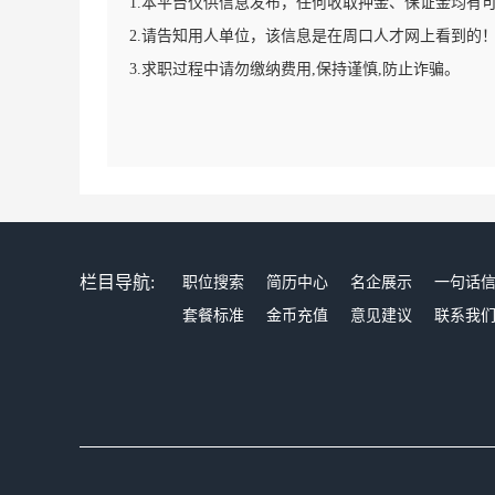
1.本平台仅供信息发布，任何收取押金、保证金均有
2.请告知用人单位，该信息是在周口人才网上看到的
3.求职过程中请勿缴纳费用,保持谨慎,防止诈骗。
栏目导航:
职位搜索
简历中心
名企展示
一句话
套餐标准
金币充值
意见建议
联系我