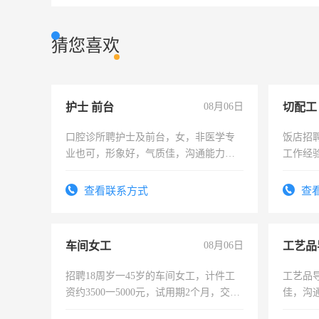
猜您喜欢
护士 前台
08月06日
切配工
口腔诊所聘护士及前台，女，非医学专
饭店招
业也可，形象好，气质佳，沟通能力
工作经
强。面试，周日休息。
作。包吃
4500。
查看联系方式
查
车间女工
08月06日
工艺品
招聘18周岁一45岁的车间女工，计件工
工艺品导
资约3500一5000元，试用期2个月，交五
佳，沟
险，有年薪假，年底福利
上进心