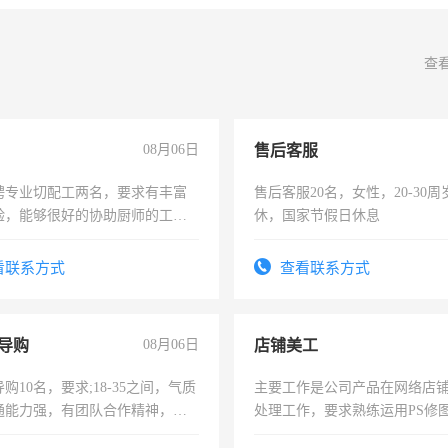
查
08月06日
售后客服
聘专业切配工两名，要求有丰富
售后客服20名，女性，20-30
验，能够很好的协助厨师的工
休，国家节假日休息
住，每月有公休，工资3500-
看联系方式
查看联系方式
导购
08月06日
店铺美工
购10名，要求;18-35之间，气质
主要工作是公司产品在网络店
通能力强，有团队合作精神，有
处理工作，要求熟练运用PS修图
，有工作经验者优先！
作时间每天8小时，待遇优厚。