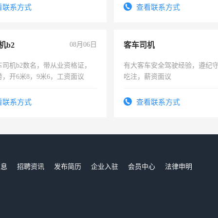
看联系方式
查看联系方式
机b2
08月06日
客车司机
车司机b2数名，带从业资格证，
有大客车安全驾驶经验，遵纪
，开6米8，9米6，工资面议
吃注，薪资面议
看联系方式
查看联系方式
信息
招聘资讯
发布简历
企业入驻
会员中心
法律申明
们