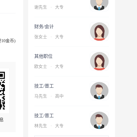
谢先生
·
大专
财务/会计
张女士
·
大专
10金币)
其他职位
欧女士
·
大专
技工/普工
马先生
·
高中
技工/普工
息
林先生
·
大专