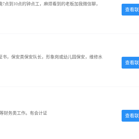
7点到10点的钟点工，麻烦看到的老板加我微信聊，
查看联
证书，保安类保安队长，形象岗或幼儿园保安，维修水
查看联
计等财务类工作。有会计证
查看联