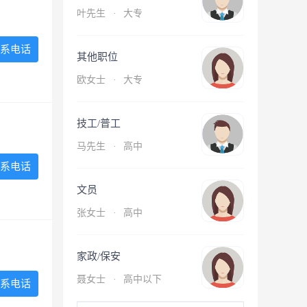
叶先生
·
大专
系电话
其他职位
欧女士
·
大专
技工/普工
马先生
·
高中
系电话
文员
张女士
·
高中
家政/保安
聂女士
·
高中以下
系电话