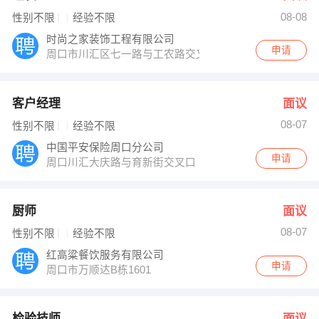
08-08
性别不限
经验不限
时尚之家装饰工程有限公司
申请
周口市川汇区七一路与工农路交叉口西200米七一路二小
客户经理
面议
08-07
性别不限
经验不限
中国平安保险周口分公司
申请
周口川汇大庆路与育新街交叉口
厨师
面议
08-07
性别不限
经验不限
红高粱餐饮服务有限公司
申请
周口市万顺达B栋1601
检验技师
面议