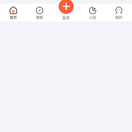
电话销售
面议
首页
搜索
入驻
我的
发布
08-06
性别不限
经验不限
河南泽之熙商贸有限公司
申请
周口川汇交通路与工农路交叉口南50米路东香檀山16楼
技术经理
面议
招聘信息
求职简历
08-06
性别不限
经验不限
河南三扬电子科技有限公司
申请
周口市川汇区汉阳路
文员
面议
08-06
性别不限
经验不限
翊采硕商贸有限公司
申请
周口川汇周商路南段曙光驾校门口